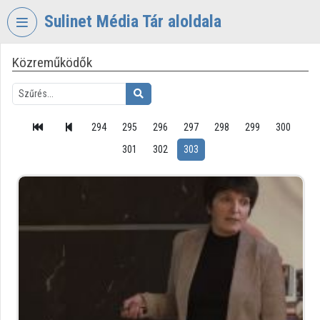
Fejléc kihagyása
Menü kihagyása
Tartalom kihagyása
Sulinet Média Tár aloldala
Közreműködők
VIDEO
TORIUM
SULINET
MÉDIA
294
295
296
297
298
299
300
TÁR
301
302
303
Intézményi kezdőlap
Bejelentkezés
Intézményi felfedezés
Kategóriák
Intézményi listák
Intézmények