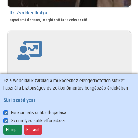
Közreműködők
Dr. Zsoldos Ibolya
egyetemi docens, megbízott tanszékvezető
Ez a weboldal kizárólag a működéshez elengedhetetlen sütiket
használ a biztonságos és zökkenőmentes böngészés érdekében.
Süti szabályzat
PhD. Zsoldos Ildikó
Funkcionális sütik elfogadása
főiskolai tanár
Személyes sütik elfogadása
Elfogad
Elutasít