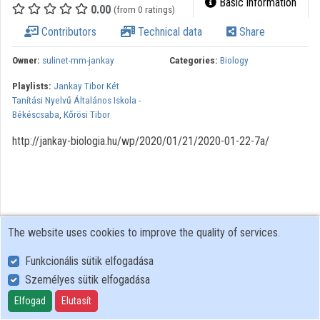
Basic information
0.00
(from 0 ratings)
Contributors
Contributors
Technical data
Share
Owner:
sulinet-mm-jankay
Categories:
Biology
Playlists:
Jankay Tibor Két
Tanítási Nyelvű Általános Iskola -
Békéscsaba
,
Kőrösi Tibor
http://jankay-biologia.hu/wp/2020/01/21/2020-01-22-7a/
The website uses cookies to improve the quality of services.
Funkcionális sütik elfogadása
Személyes sütik elfogadása
User Policy
Adatkezelési tájékoztató (en)
Elfogad
Elutasít
Cookie Policy