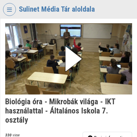
Skip header
Skip menu
Skip content
Sulinet Média Tár aloldala
VIDEO
TORIUM
SULINET
MÉDIA
TÁR
Organization home
Log In
Organization discovery
Biológia óra - Mikrobák világa - IKT
használattal - Általános Iskola 7.
Categories
osztály
Organization playlists
330
view
Organizations