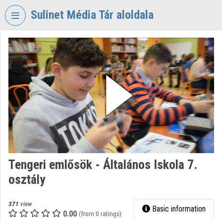
Skip header
Skip menu
Skip content
Sulinet Média Tár aloldala
VIDEO
TORIUM
SULINET
MÉDIA
TÁR
Organization home
Log In
Organization discovery
Tengeri emlősök - Általános Iskola 7.
osztály
Categories
Organization playlists
371
view
Basic information
0.00
(from 0 ratings)
Organizations