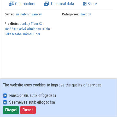
Contributors
Technical data
Share
Contributors
Owner:
sulinet-mm-jankay
Categories:
Biology
Playlists:
Jankay Tibor Két
Tanítási Nyelvű Általános Iskola -
Békéscsaba
,
Kőrösi Tibor
The website uses cookies to improve the quality of services.
Funkcionális sütik elfogadása
Személyes sütik elfogadása
User Policy
Adatkezelési tájékoztató (en)
Elfogad
Elutasít
Cookie Policy