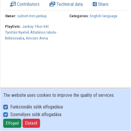
Contributors
Technical data
Share
Contributors
Owner:
sulinet-mm-jankay
Categories:
English language
Playlists:
Jankay Tibor Két
Tanítási Nyelvű Általános Iskola -
Békéscsaba
,
Kincses Anna
The website uses cookies to improve the quality of services.
Funkcionális sütik elfogadása
Személyes sütik elfogadása
User Policy
Adatkezelési tájékoztató (en)
Elfogad
Elutasít
Cookie Policy