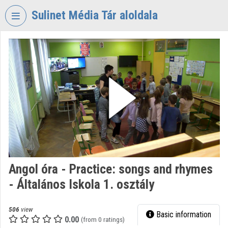
Skip header
Skip menu
Skip content
Sulinet Média Tár aloldala
VIDEO
TORIUM
SULINET
MÉDIA
TÁR
Organization home
Log In
Organization discovery
Angol óra - Practice: songs and rhymes
- Általános Iskola 1. osztály
Categories
Organization playlists
506
view
Basic information
0.00
(from 0 ratings)
Organizations