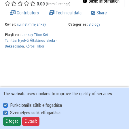
Basic information
0.00
(from 0 ratings)
Contributors
Contributors
Technical data
Share
Owner:
sulinet-mm-jankay
Categories:
Biology
Playlists:
Jankay Tibor Két
Tanítási Nyelvű Általános Iskola -
Békéscsaba
,
Kőrösi Tibor
The website uses cookies to improve the quality of services.
Funkcionális sütik elfogadása
Személyes sütik elfogadása
User Policy
Adatkezelési tájékoztató (en)
Elfogad
Elutasít
Cookie Policy