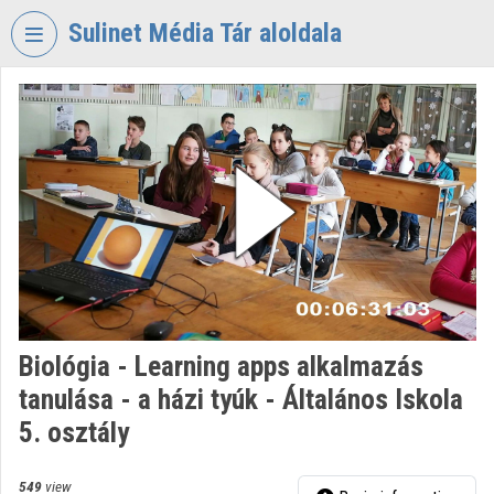
Skip header
Skip menu
Skip content
Sulinet Média Tár aloldala
VIDEO
TORIUM
SULINET
MÉDIA
TÁR
Organization home
Log In
Organization discovery
Biológia - Learning apps alkalmazás
tanulása - a házi tyúk - Általános Iskola
Categories
5. osztály
Organization playlists
549
view
Organizations