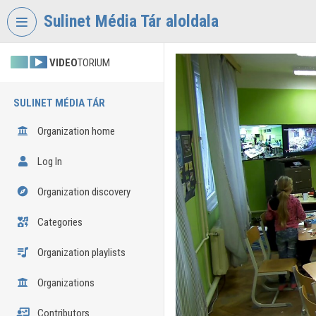
Skip header
Skip menu
Skip content
Sulinet Média Tár aloldala
VIDEO
TORIUM
SULINET MÉDIA TÁR
Organization home
Log In
Organization discovery
Categories
Organization playlists
Organizations
Contributors