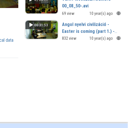
órán
00_08_50-.avi
69 view
10 year(s) ago
Angol nyelvi civilizáció -
00:31:53
Easter is coming (part 1.) -
Általános Iskola 5. osztály
832 view
10 year(s) ago
cal data