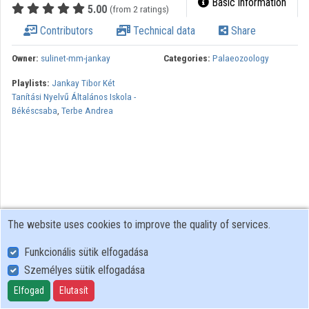
Basic information
5.00
(from 2 ratings)
Contributors
Contributors
Technical data
Share
Owner:
sulinet-mm-jankay
Categories:
Palaeozoology
Playlists:
Jankay Tibor Két
Tanítási Nyelvű Általános Iskola -
Békéscsaba
,
Terbe Andrea
The website uses cookies to improve the quality of services.
Funkcionális sütik elfogadása
Személyes sütik elfogadása
User Policy
Adatkezelési tájékoztató (en)
Elfogad
Elutasít
Cookie Policy