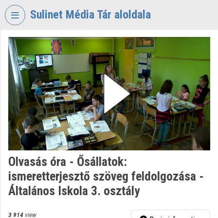
Skip header
Skip menu
Skip content
Sulinet Média Tár aloldala
VIDEO
TORIUM
SULINET
MÉDIA
TÁR
Organization home
Log In
Organization discovery
Olvasás óra - Ősállatok:
ismeretterjesztő szöveg feldolgozása -
Categories
Általános Iskola 3. osztály
Organization playlists
3 914
view
Organizations