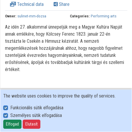
Technical data
Share
Contributors
Owner:
sulinet-mm-dozsa
Categories:
Performing arts
Az idén 27. alkalommal ünnepeljük meg a Magyar Kultúra Napját
annak emlékére, hogy Kölcsey Ferenc 1823. január 22-én
tisztázta le Csekén a Himnusz kéziratát. A nemzeti
megemlékezések hozzájárulnak ahhoz, hogy nagyobb figyelmet
szenteljünk évezredes hagyományainknak, nemzeti tudatunk
erősítésének, ápoljuk és továbbadjuk kultúránk tárgyi és szellemi
értékeit.
The website uses cookies to improve the quality of services.
Funkcionális sütik elfogadása
Személyes sütik elfogadása
User Policy
Adatkezelési tájékoztató (en)
Elfogad
Elutasít
Cookie Policy