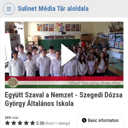
Skip header
Skip menu
Skip content
Sulinet Média Tár aloldala
VIDEO
TORIUM
SULINET
MÉDIA
TÁR
Organization home
Log In
Organization discovery
Együtt Szaval a Nemzet - Szegedi Dózsa
György Általános Iskola
Categories
Organization playlists
269
view
Basic information
5.00
(from 1 ratings)
Organizations