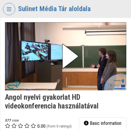
Skip header
Skip menu
Skip content
Sulinet Média Tár aloldala
VIDEO
TORIUM
SULINET
MÉDIA
TÁR
Organization home
Log In
Organization discovery
Angol nyelvi gyakorlat HD
videokonferencia használatával
Categories
Organization playlists
377
view
Basic information
0.00
(from 0 ratings)
Organizations