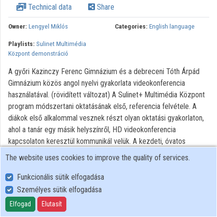
Technical data
Share
Contributors
Owner:
Lengyel Miklós
Categories:
English language
Playlists:
Sulinet Multimédia
Központ demonstráció
A győri Kazinczy Ferenc Gimnázium és a debreceni Tóth Árpád
Gimnázium közös angol nyelvi gyakorlata videokonferencia
használatával. (rövidített változat) A Sulinet+ Multimédia Központ
program módszertani oktatásának első, referencia felvétele. A
diákok első alkalommal vesznek részt olyan oktatási gyakorlaton,
ahol a tanár egy másik helyszínről, HD videokonferencia
kapcsolaton keresztül kommunikál velük. A kezdeti, óvatos
megnyilvánulásokat, reakciókat a gyakorlat során egyre
The website uses cookies to improve the quality of services.
természetesebb kommunikáció váltotta fel. A két helyszín az
egymásról látott kép mellett számítógépes tartalmat is be tud
Funkcionális sütik elfogadása
mutatni egymásnak. Jelen esetben a debreceni, már meglévő
Személyes sütik elfogadása
interaktív táblán végzett munka is látható a győri helyszínen. A HD
Elfogad
Elutasít
videokonferencia technológia olyan kommunikációs hátteret