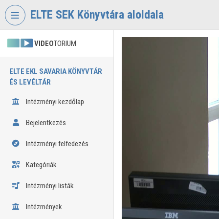
Fejléc kihagyása
Menü kihagyása
Tartalom kihagyása
ELTE SEK Könyvtára aloldala
VIDEO
TORIUM
ELTE EKL SAVARIA KÖNYVTÁR
ÉS LEVÉLTÁR
Intézményi kezdőlap
Bejelentkezés
Intézményi felfedezés
Kategóriák
Intézményi listák
Intézmények