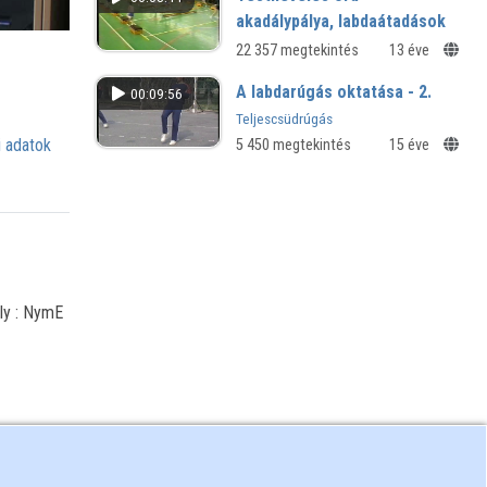
akadálypálya, labdaátadások
22 357 megtekintés
13 éve
A labdarúgás oktatása - 2.
00:09:56
Teljescsüdrúgás
 adatok
5 450 megtekintés
15 éve
ly : NymE