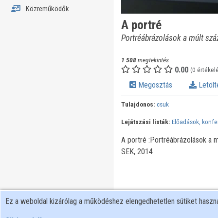
Közreműködők
A portré
Portréábrázolások a múlt sz
1 508
megtekintés
0.00
(0 értékel
Megosztás
Letölt
Tulajdonos:
csuk
Lejátszási listák:
Előadások, konfe
A portré :Portréábrázolások a
SEK, 2014
Ez a weboldal kizárólag a működéshez elengedhetetlen sütiket hasz