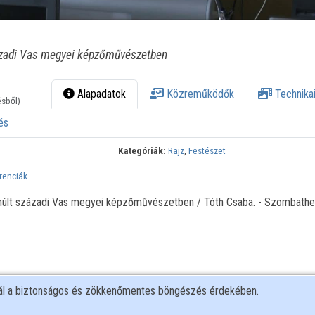
ázadi Vas megyei képzőművészetben
Alapadatok
Közreműködők
Technikai
ésből)
és
Kategóriák:
Rajz
,
Festészet
renciák
 múlt századi Vas megyei képzőművészetben / Tóth Csaba. - Szombathe
nál a biztonságos és zökkenőmentes böngészés érdekében.