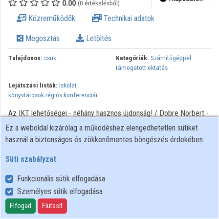
0.00
(0 értékelésből)
Intézményi listák
Közreműködők
Technikai adatok
Intézmények
Megosztás
Letöltés
Közreműködők
Tulajdonos:
csuk
Kategóriák:
Számítógéppel
támogatott oktatás
Lejátszási listák:
Iskolai
könyvtárosok régiós konferenciái
Az IKT lehetőségei - néhány hasznos újdonság! / Dobre Norbert -
Média és KIT / Pap Gergő. - Szombathely : NymE SEK, 2014.
Ez a weboldal kizárólag a működéshez elengedhetetlen sütiket
Iskolai könyvtárosok IV. régiós konferenciája előadásai a NymE
használ a biztonságos és zökkenőmentes böngészés érdekében.
Bolyai János Gyakorló Általános Iskola és Gimnáziumban
Süti szabályzat
Funkcionális sütik elfogadása
Személyes sütik elfogadása
Felhasználói szabályzat
Adatkezelési tájékoztató
Elfogad
Elutasít
Süti szabályzat