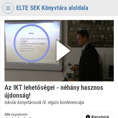
Fejléc kihagyása
Menü kihagyása
Tartalom kihagyása
ELTE SEK Könyvtára aloldala
VIDEO
TORIUM
ELTE
EKL
SAVARIA
KÖNYVTÁR
ÉS
LEVÉLTÁR
Intézményi kezdőlap
Az IKT lehetőségei - néhány hasznos
Bejelentkezés
újdonság!
Intézményi felfedezés
Iskolai könyvtárosok IV. régiós konferenciája
Kategóriák
200
megtekintés
Alapadatok