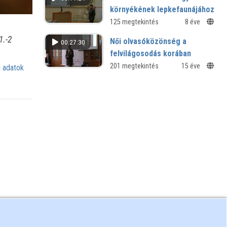
konferencia
környékének lepkefaunájához
XIII. Regionális Természettudományi
125 megtekintés
8 éve
Konferencia
1.-2
Női olvasóközönség a
00:27:30
felvilágosodás korában
MKE 40. vándorgyűlés - 2008
201 megtekintés
15 éve
 adatok