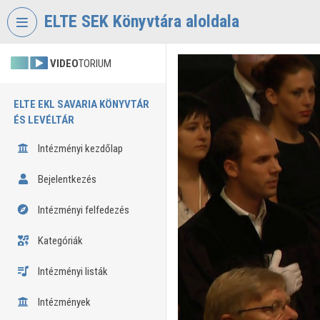
Fejléc kihagyása
Menü kihagyása
Tartalom kihagyása
ELTE SEK Könyvtára aloldala
VIDEO
TORIUM
ELTE EKL SAVARIA KÖNYVTÁR
ÉS LEVÉLTÁR
Intézményi kezdőlap
Bejelentkezés
Intézményi felfedezés
Kategóriák
Intézményi listák
Intézmények