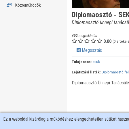
Közreműködők
Diplomaosztó - SE
Diplomaosztó ünnepi tanácsü
402
megtekintés
0.00
(0 értékel
Megosztás
Tulajdonos:
csuk
Lejátszási listák:
Diplomaosztó fel
Diplomaosztó Ünnepi Tanácsülés
Ez a weboldal kizárólag a működéshez elengedhetetlen sütiket hasz