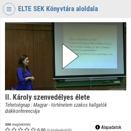
Fejléc kihagyása
Menü kihagyása
Tartalom kihagyása
ELTE SEK Könyvtára aloldala
VIDEO
TORIUM
ELTE
EKL
SAVARIA
KÖNYVTÁR
ÉS
LEVÉLTÁR
Intézményi kezdőlap
II. Károly szenvedélyes élete
Bejelentkezés
Tehetségnap : Magyar - történelem szakos hallgatók
diákkonferenciája
Intézményi felfedezés
Kategóriák
386
megtekintés
Alapadatok
0.00
(0 értékelésből)