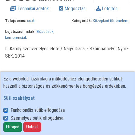
Intézményi listák
Technikai adatok
Megosztás
Letöltés
Intézmények
Tulajdonos:
csuk
Kategóriák:
Középkori történelem
Lejátszási listák:
Előadások,
Közreműködők
konferenciák
II. Károly szenvedélyes élete / Nagy Diána. - Szombathely : NymE
SEK, 2014.
Ez a weboldal kizárólag a működéshez elengedhetetlen sütiket
használ a biztonságos és zökkenőmentes böngészés érdekében.
Süti szabályzat
Funkcionális sütik elfogadása
Személyes sütik elfogadása
Felhasználói szabályzat
Adatkezelési tájékoztató
Elfogad
Elutasít
Süti szabályzat