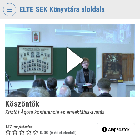
Fejléc kihagyása
Menü kihagyása
Tartalom kihagyása
ELTE SEK Könyvtára aloldala
VIDEO
TORIUM
ELTE
EKL
SAVARIA
KÖNYVTÁR
ÉS
LEVÉLTÁR
Intézményi kezdőlap
Köszöntők
Bejelentkezés
Kristóf Ágota konferencia és emléktábla-avatás
Intézményi felfedezés
127
megtekintés
Alapadatok
0.00
Kategóriák
(0 értékelésből)