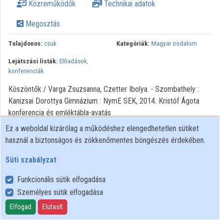
Közreműködők
Technikai adatok
Intézményi listák
Megosztás
Intézmények
Tulajdonos:
csuk
Kategóriák:
Magyar irodalom
Közreműködők
Lejátszási listák:
Előadások,
konferenciák
Köszöntők / Varga Zsuzsanna, Czetter Ibolya. - Szombathely :
Kanizsai Dorottya Gimnázium : NymE SEK, 2014. Kristóf Ágota
konferencia és emléktábla-avatás
Ez a weboldal kizárólag a működéshez elengedhetetlen sütiket
használ a biztonságos és zökkenőmentes böngészés érdekében.
Süti szabályzat
Funkcionális sütik elfogadása
Személyes sütik elfogadása
Felhasználói szabályzat
Adatkezelési tájékoztató
Elfogad
Elutasít
Süti szabályzat