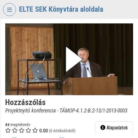
Fejléc kihagyása
Menü kihagyása
Tartalom kihagyása
ELTE SEK Könyvtára aloldala
VIDEO
TORIUM
ELTE
EKL
SAVARIA
KÖNYVTÁR
ÉS
LEVÉLTÁR
Intézményi kezdőlap
Hozzászólás
Bejelentkezés
Projektnyitó konferencia - TÁMOP-4.1.2-B.2-13/1-2013-0003
Intézményi felfedezés
84
megtekintés
Alapadatok
0.00
Kategóriák
(0 értékelésből)