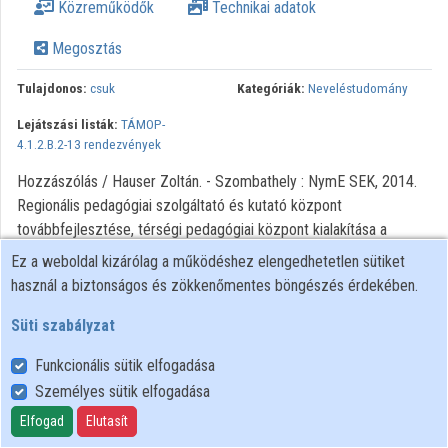
Közreműködők
Technikai adatok
Intézményi listák
Megosztás
Intézmények
Tulajdonos:
csuk
Kategóriák:
Neveléstudomány
Közreműködők
Lejátszási listák:
TÁMOP-
4.1.2.B.2-13 rendezvények
Hozzászólás / Hauser Zoltán. - Szombathely : NymE SEK, 2014.
Regionális pedagógiai szolgáltató és kutató központ
továbbfejlesztése, térségi pedagógiai központ kialakítása a
Nyugat-Dunántúlon - TÁMOP-4.1.2.B.2-13/1-2013-0003
Ez a weboldal kizárólag a működéshez elengedhetetlen sütiket
Projeknyitó konferencia
használ a biztonságos és zökkenőmentes böngészés érdekében.
Süti szabályzat
Funkcionális sütik elfogadása
Személyes sütik elfogadása
Felhasználói szabályzat
Adatkezelési tájékoztató
Elfogad
Elutasít
Süti szabályzat