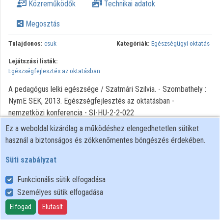
Közreműködők
Technikai adatok
Intézményi listák
Megosztás
Intézmények
Tulajdonos:
csuk
Kategóriák:
Egészségügyi oktatás
Közreműködők
Lejátszási listák:
Egészségfejlesztés az oktatásban
A pedagógus lelki egészsége / Szatmári Szilvia. - Szombathely :
NymE SEK, 2013. Egészségfejlesztés az oktatásban -
nemzetközi konferencia - SI-HU-2-2-022
Ez a weboldal kizárólag a működéshez elengedhetetlen sütiket
használ a biztonságos és zökkenőmentes böngészés érdekében.
Süti szabályzat
Funkcionális sütik elfogadása
Személyes sütik elfogadása
Felhasználói szabályzat
Adatkezelési tájékoztató
Elfogad
Elutasít
Süti szabályzat