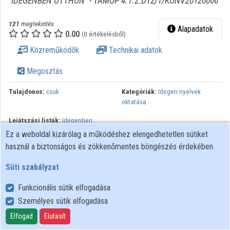
"IDEGENBEN OTTHON" - TÁMOP 4.1.2.D12/1/KONV20120006
Intézményi listák
121
megtekintés
Alapadatok
Intézmények
0.00
(0 értékelésből)
Közreműködők
Technikai adatok
Közreműködők
Megosztás
Tulajdonos:
csuk
Kategóriák:
Idegen nyelvek
oktatása
Lejátszási listák:
Idegenben
Otthon - TÁMOP 4.1.2.D-
Ez a weboldal kizárólag a működéshez elengedhetetlen sütiket
12/1/KONV-2012-0006
használ a biztonságos és zökkenőmentes böngészés érdekében.
rendezvények
Süti szabályzat
Idegennyelvek szerepe a tanulás folyamatában és a
munkavállaláskor: igény és szükségletkutatás a hallgatók és a
Funkcionális sütik elfogadása
munkaadók körében / Bognárné Lovász Katalin. - Szombathely :
Személyes sütik elfogadása
NymE SEK, 2013. "IDEGENBEN OTTHON" - TÁMOP
Elfogad
Elutasít
4.1.2.D12/1/KONV20120006 - A szakmai idegennyelvi és az