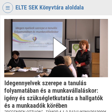
Fejléc kihagyása
Menü kihagyása
Tartalom kihagyása
ELTE SEK Könyvtára aloldala
VIDEO
TORIUM
ELTE
EKL
SAVARIA
KÖNYVTÁR
ÉS
LEVÉLTÁR
Intézményi kezdőlap
Idegennyelvek szerepe a tanulás
Bejelentkezés
folyamatában és a munkavállaláskor:
Intézményi felfedezés
igény és szükségletkutatás a hallgatók
és a munkaadók körében
Kategóriák