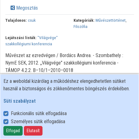
Intézményi listák
Megosztás
Intézmények
Tulajdonos:
csuk
Kategóriák:
Művészettörténet
,
Filozófia
Közreműködők
Lejátszási listák:
"Világvége"
szakkollégiumi konferencia
Művészet az ezredvégen / Bordács Andrea. - Szombathely :
NymE SEK, 2012. „Világvége" szakkollégiumi konferencia -
TÁMOP 4.2.2. B–10/1–2010–0018
Ez a weboldal kizárólag a működéshez elengedhetetlen sütiket
használ a biztonságos és zökkenőmentes böngészés érdekében.
Süti szabályzat
Funkcionális sütik elfogadása
Személyes sütik elfogadása
Felhasználói szabályzat
Adatkezelési tájékoztató
Elfogad
Elutasít
Süti szabályzat