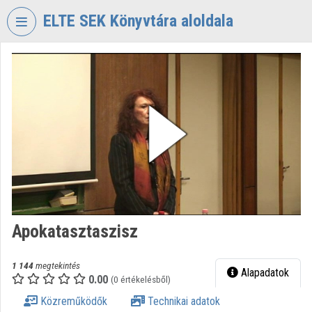
Fejléc kihagyása
Menü kihagyása
Tartalom kihagyása
ELTE SEK Könyvtára aloldala
VIDEO
TORIUM
ELTE
EKL
SAVARIA
KÖNYVTÁR
ÉS
LEVÉLTÁR
Intézményi kezdőlap
Apokatasztaszisz
Bejelentkezés
Intézményi felfedezés
1 144
megtekintés
Alapadatok
0.00
(0 értékelésből)
Kategóriák
Közreműködők
Technikai adatok