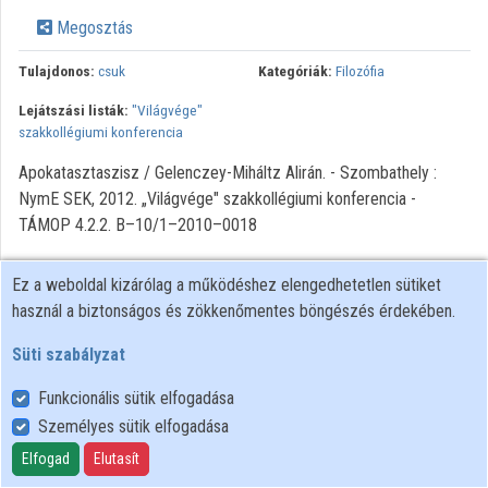
Intézményi listák
Megosztás
Intézmények
Tulajdonos:
csuk
Kategóriák:
Filozófia
Lejátszási listák:
"Világvége"
Közreműködők
szakkollégiumi konferencia
Apokatasztaszisz / Gelenczey-Miháltz Alirán. - Szombathely :
NymE SEK, 2012. „Világvége" szakkollégiumi konferencia -
TÁMOP 4.2.2. B–10/1–2010–0018
Ez a weboldal kizárólag a működéshez elengedhetetlen sütiket
használ a biztonságos és zökkenőmentes böngészés érdekében.
Süti szabályzat
Funkcionális sütik elfogadása
Személyes sütik elfogadása
Felhasználói szabályzat
Adatkezelési tájékoztató
Elfogad
Elutasít
Süti szabályzat