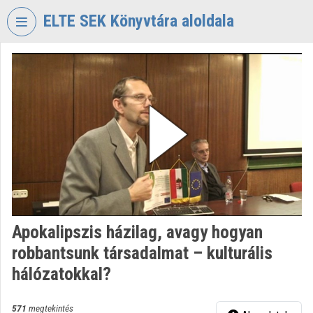
Fejléc kihagyása
Menü kihagyása
Tartalom kihagyása
ELTE SEK Könyvtára aloldala
VIDEO
TORIUM
ELTE
EKL
SAVARIA
KÖNYVTÁR
ÉS
LEVÉLTÁR
Intézményi kezdőlap
Apokalipszis házilag, avagy hogyan
Bejelentkezés
robbantsunk társadalmat – kulturális
Intézményi felfedezés
hálózatokkal?
Kategóriák
571
megtekintés