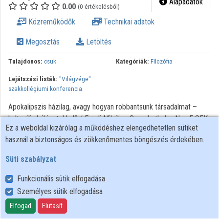
Alapadatok
0.00
(0 értékelésből)
Intézményi listák
Közreműködők
Technikai adatok
Intézmények
Megosztás
Letöltés
Közreműködők
Tulajdonos:
csuk
Kategóriák:
Filozófia
Lejátszási listák:
"Világvége"
szakkollégiumi konferencia
Apokalipszis házilag, avagy hogyan robbantsunk társadalmat –
kulturális hálózatokkal? / Fresli Mihály. - Szombathely : NymE SEK,
Ez a weboldal kizárólag a működéshez elengedhetetlen sütiket
2012. „Világvége" szakkollégiumi konferencia - TÁMOP 4.2.2. B–
használ a biztonságos és zökkenőmentes böngészés érdekében.
10/1–2010–0018
Süti szabályzat
Funkcionális sütik elfogadása
Személyes sütik elfogadása
Felhasználói szabályzat
Adatkezelési tájékoztató
Elfogad
Elutasít
Süti szabályzat