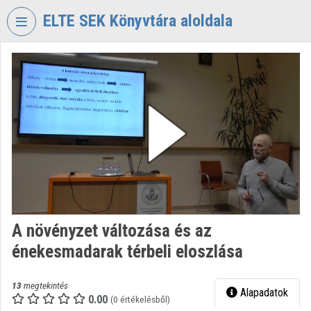
Fejléc kihagyása
Menü kihagyása
Tartalom kihagyása
ELTE SEK Könyvtára aloldala
VIDEO
TORIUM
ELTE
EKL
SAVARIA
KÖNYVTÁR
ÉS
LEVÉLTÁR
Intézményi kezdőlap
A növényzet változása és az
Bejelentkezés
énekesmadarak térbeli eloszlása
Intézményi felfedezés
13
megtekintés
Alapadatok
Kategóriák
0.00
(0 értékelésből)