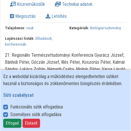
Közreműködők
Technikai adatok
Intézményi listák
Megosztás
Letöltés
Intézmények
Tulajdonos:
csuk
Kategóriák:
Biológiai tudomány
Közreműködők
Lejátszási listák:
Előadások,
konferenciák
21. Regionális Természettudományi Konferencia Gyurácz József,
Bánhidi Péter, Góczán József, Illés Péter, Koszorús Péter, Kalmár
Sándor, Lukács Zoltán, Németh Csaba, Molnár Péter, Varga László
Ez a weboldal kizárólag a működéshez elengedhetetlen sütiket
használ a biztonságos és zökkenőmentes böngészés érdekében.
Süti szabályzat
Funkcionális sütik elfogadása
Személyes sütik elfogadása
Felhasználói szabályzat
Adatkezelési tájékoztató
Elfogad
Elutasít
Süti szabályzat