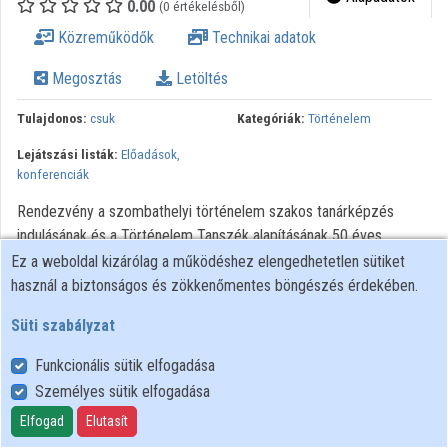
0.00
(0 értékelésből)
Intézményi listák
Közreműködők
Technikai adatok
Intézmények
Megosztás
Letöltés
Közreműködők
Tulajdonos:
csuk
Kategóriák:
Történelem
Lejátszási listák:
Előadások,
konferenciák
Rendezvény a szombathelyi történelem szakos tanárképzés
indulásának és a Történelem Tanszék alapításának 50 éves
jubileuma alkalmából.
Ez a weboldal kizárólag a működéshez elengedhetetlen sütiket
használ a biztonságos és zökkenőmentes böngészés érdekében.
Süti szabályzat
Funkcionális sütik elfogadása
Személyes sütik elfogadása
Felhasználói szabályzat
Adatkezelési tájékoztató
Elfogad
Elutasít
Süti szabályzat