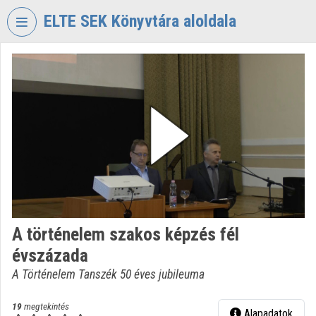
Fejléc kihagyása
Menü kihagyása
Tartalom kihagyása
ELTE SEK Könyvtára aloldala
VIDEO
TORIUM
ELTE
EKL
SAVARIA
KÖNYVTÁR
ÉS
LEVÉLTÁR
Intézményi kezdőlap
A történelem szakos képzés fél
Bejelentkezés
évszázada
Intézményi felfedezés
A Történelem Tanszék 50 éves jubileuma
Kategóriák
19
megtekintés
Alapadatok