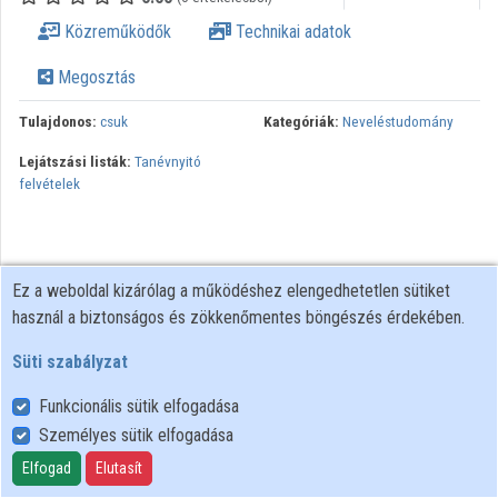
Intézményi listák
Közreműködők
Technikai adatok
Intézmények
Megosztás
Közreműködők
Tulajdonos:
csuk
Kategóriák:
Neveléstudomány
Lejátszási listák:
Tanévnyitó
felvételek
Ez a weboldal kizárólag a működéshez elengedhetetlen sütiket
használ a biztonságos és zökkenőmentes böngészés érdekében.
Süti szabályzat
Funkcionális sütik elfogadása
Személyes sütik elfogadása
Felhasználói szabályzat
Adatkezelési tájékoztató
Elfogad
Elutasít
Süti szabályzat