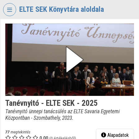
Fejléc kihagyása
Menü kihagyása
Tartalom kihagyása
ELTE SEK Könyvtára aloldala
VIDEO
TORIUM
ELTE
EKL
SAVARIA
KÖNYVTÁR
ÉS
LEVÉLTÁR
Intézményi kezdőlap
Tanévnyitó - ELTE SEK - 2025
Bejelentkezés
Tanévnyitó ünnepi tanácsülés az ELTE Savaria Egyetemi
Központban - Szombathely, 2023.
Intézményi felfedezés
Kategóriák
77
megtekintés
Alapadatok
0.00
(0 értékelésből)