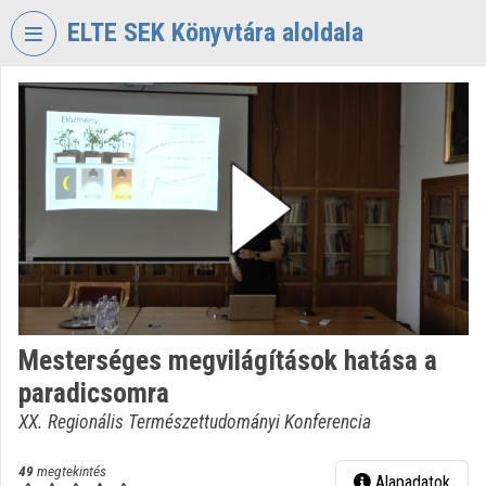
Fejléc kihagyása
Menü kihagyása
Tartalom kihagyása
ELTE SEK Könyvtára aloldala
VIDEO
TORIUM
ELTE
EKL
SAVARIA
KÖNYVTÁR
ÉS
LEVÉLTÁR
Intézményi kezdőlap
Mesterséges megvilágítások hatása a
Bejelentkezés
paradicsomra
Intézményi felfedezés
XX. Regionális Természettudományi Konferencia
Kategóriák
49
megtekintés
Alapadatok