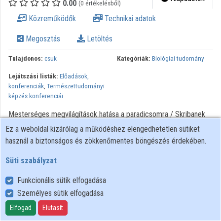
0.00
(0 értékelésből)
Intézményi listák
Közreműködők
Technikai adatok
Intézmények
Megosztás
Letöltés
Közreműködők
Tulajdonos:
csuk
Kategóriák:
Biológiai tudomány
Lejátszási listák:
Előadások,
konferenciák
,
Természettudományi
képzés konferenciái
Mesterséges megvilágítások hatása a paradicsomra / Skribanek
Anna, Kéri-Schmidthoffer Ildikó, Kolman Flóra. - Szombathely :
Ez a weboldal kizárólag a működéshez elengedhetetlen sütiket
ELTE-SEK, 2024. XX. Regionális Természettudományi Konferencia
használ a biztonságos és zökkenőmentes böngészés érdekében.
előadásai ELTE Berzsenyi Dániel Pedagógusképző központ
Süti szabályzat
Funkcionális sütik elfogadása
Személyes sütik elfogadása
Felhasználói szabályzat
Adatkezelési tájékoztató
Elfogad
Elutasít
Süti szabályzat