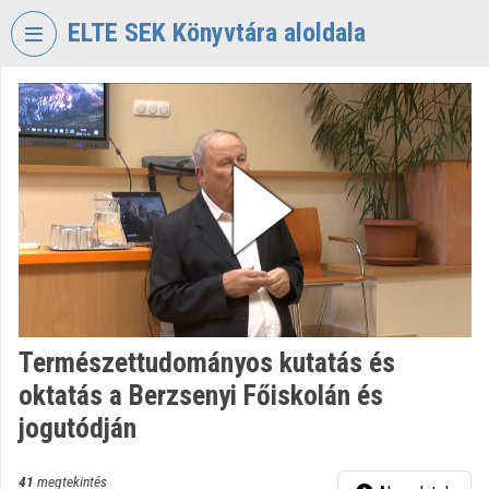
Fejléc kihagyása
Menü kihagyása
Tartalom kihagyása
ELTE SEK Könyvtára aloldala
VIDEO
TORIUM
ELTE
EKL
SAVARIA
KÖNYVTÁR
ÉS
LEVÉLTÁR
Intézményi kezdőlap
Természettudományos kutatás és
Bejelentkezés
oktatás a Berzsenyi Főiskolán és
Intézményi felfedezés
jogutódján
Kategóriák
41
megtekintés