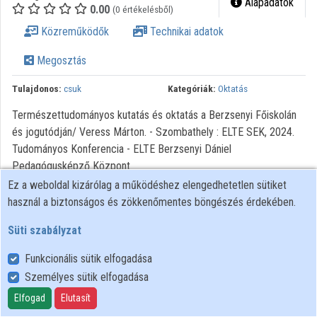
Alapadatok
0.00
(0 értékelésből)
Intézményi listák
Közreműködők
Technikai adatok
Intézmények
Megosztás
Közreműködők
Tulajdonos:
csuk
Kategóriák:
Oktatás
Természettudományos kutatás és oktatás a Berzsenyi Főiskolán
és jogutódján/ Veress Márton. - Szombathely : ELTE SEK, 2024.
Tudományos Konferencia - ELTE Berzsenyi Dániel
Pedagógusképző Központ
Ez a weboldal kizárólag a működéshez elengedhetetlen sütiket
használ a biztonságos és zökkenőmentes böngészés érdekében.
Süti szabályzat
Funkcionális sütik elfogadása
Személyes sütik elfogadása
Felhasználói szabályzat
Adatkezelési tájékoztató
Elfogad
Elutasít
Süti szabályzat