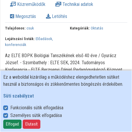
Közreműködők
Technikai adatok
Intézményi listák
Megosztás
Letöltés
Intézmények
Tulajdonos:
csuk
Kategóriák:
Oktatás
Közreműködők
Lejátszási listák:
Előadások,
konferenciák
Az ELTE BDPK Biológiai Tanszékének első 40 éve / Gyurácz
József. - Szombathely : ELTE SEK, 2024. Tudományos
Konferencia - ELTE Berzsenyi Dániel Pedagógusképző Központ
Ez a weboldal kizárólag a működéshez elengedhetetlen sütiket
használ a biztonságos és zökkenőmentes böngészés érdekében.
Süti szabályzat
Funkcionális sütik elfogadása
Személyes sütik elfogadása
Felhasználói szabályzat
Adatkezelési tájékoztató
Elfogad
Elutasít
Süti szabályzat