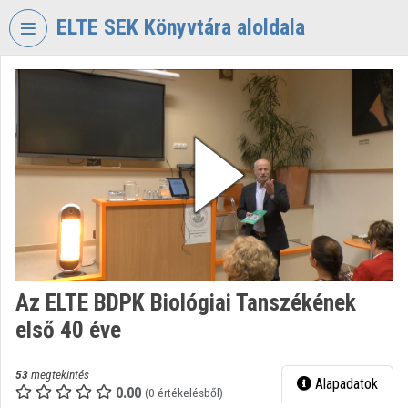
Fejléc kihagyása
Menü kihagyása
Tartalom kihagyása
ELTE SEK Könyvtára aloldala
VIDEO
TORIUM
ELTE
EKL
SAVARIA
KÖNYVTÁR
ÉS
LEVÉLTÁR
Intézményi kezdőlap
Az ELTE BDPK Biológiai Tanszékének
Bejelentkezés
első 40 éve
Intézményi felfedezés
53
megtekintés
Alapadatok
Kategóriák
0.00
(0 értékelésből)