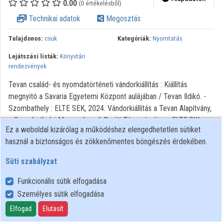
0.00
(0 értékelésből)
Intézményi listák
Technikai adatok
Megosztás
Intézmények
Tulajdonos:
csuk
Kategóriák:
Nyomtatás
Közreműködők
Lejátszási listák:
Könyvtári
rendezvények
Tevan család- és nyomdatörténeti vándorkiállítás : Kiállítás
megnyitó a Savaria Egyetemi Központ aulájában / Tevan Ildikó. -
Szombathely : ELTE SEK, 2024. Vándorkiállítás a Tevan Alapítvány,
a Szombathelyi Magyar Izraeli Baráti Társaság és az ELTE EKL
Ez a weboldal kizárólag a működéshez elengedhetetlen sütiket
Savaria Könyvtár és Levéltár szervezésében.
használ a biztonságos és zökkenőmentes böngészés érdekében.
Süti szabályzat
Funkcionális sütik elfogadása
Személyes sütik elfogadása
Felhasználói szabályzat
Adatkezelési tájékoztató
Elfogad
Elutasít
Süti szabályzat