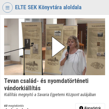
Fejléc kihagyása
Menü kihagyása
Tartalom kihagyása
ELTE SEK Könyvtára aloldala
VIDEO
TORIUM
ELTE
EKL
SAVARIA
KÖNYVTÁR
ÉS
LEVÉLTÁR
Intézményi kezdőlap
Tevan család- és nyomdatörténeti
Bejelentkezés
vándorkiállítás
Intézményi felfedezés
Kiállítás megnyitó a Savaria Egyetemi Központ aulájában
Kategóriák
60
megtekintés
Alapadatok