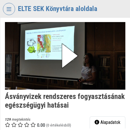
Fejléc kihagyása
Menü kihagyása
Tartalom kihagyása
ELTE SEK Könyvtára aloldala
VIDEO
TORIUM
ELTE
EKL
SAVARIA
KÖNYVTÁR
ÉS
LEVÉLTÁR
Intézményi kezdőlap
Ásványvizek rendszeres fogyasztásának
Bejelentkezés
egészségügyi hatásai
Intézményi felfedezés
129
megtekintés
Alapadatok
Kategóriák
0.00
(0 értékelésből)