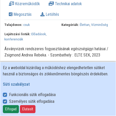
Közreműködők
Technikai adatok
Intézményi listák
Megosztás
Letöltés
Intézmények
Tulajdonos:
csuk
Kategóriák:
Élettan
,
Vízminőség
Közreműködők
Lejátszási listák:
Előadások,
konferenciák
Ásványvizek rendszeres fogyasztásának egészségügyi hatásai /
Zsigmond Andrea Rebeka. - Szombathely : ELTE SEK, 2023
Ez a weboldal kizárólag a működéshez elengedhetetlen sütiket
használ a biztonságos és zökkenőmentes böngészés érdekében.
Süti szabályzat
Funkcionális sütik elfogadása
Személyes sütik elfogadása
Felhasználói szabályzat
Adatkezelési tájékoztató
Elfogad
Elutasít
Süti szabályzat