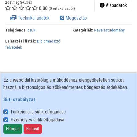
208
megtekintés
Alapadatok
Intézményi listák
0.00
(0 értékelésből)
Technikai adatok
Megosztás
Intézmények
Tulajdonos:
csuk
Kategóriák:
Neveléstudomány
Közreműködők
Lejátszási listák:
Diplomaosztó
felvételek
Ez a weboldal kizárólag a működéshez elengedhetetlen sütiket
használ a biztonságos és zökkenőmentes böngészés érdekében.
Süti szabályzat
Funkcionális sütik elfogadása
Személyes sütik elfogadása
Felhasználói szabályzat
Adatkezelési tájékoztató
Elfogad
Elutasít
Süti szabályzat