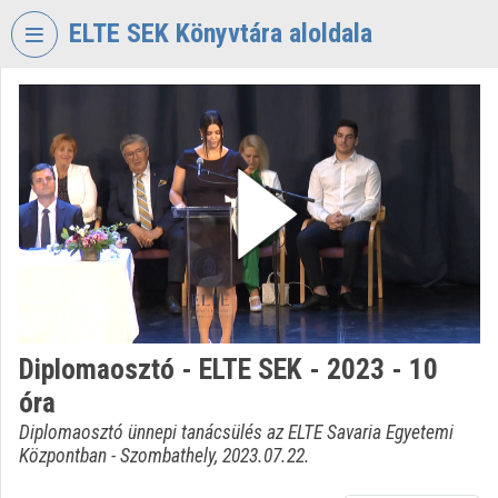
Fejléc kihagyása
Menü kihagyása
Tartalom kihagyása
ELTE SEK Könyvtára aloldala
VIDEO
TORIUM
ELTE
EKL
SAVARIA
KÖNYVTÁR
ÉS
LEVÉLTÁR
Intézményi kezdőlap
Diplomaosztó - ELTE SEK - 2023 - 10
Bejelentkezés
óra
Intézményi felfedezés
Diplomaosztó ünnepi tanácsülés az ELTE Savaria Egyetemi
Központban - Szombathely, 2023.07.22.
Kategóriák