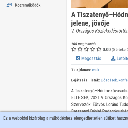
Közreműködők
A Tiszatenyő–Hódm
jelene, jövője
V. Országos Közlekedéstörtén
105
megtekintés
0.00
(0 értékel
Megosztás
Letölt
Tulajdonos:
csuk
Lejátszási listák:
Előadások, konfe
A Tiszatenyő–Hódmezővásárhely–
ELTE SEK, 2021 V. Országos Köz
Szervezők: Eötvös Loránd Tud
Berzsenyi Dániel Pedagóguskép
Ez a weboldal kizárólag a működéshez elengedhetetlen sütiket hasz
Tagozat Közlekedéstörténeti S