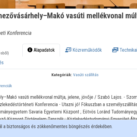
ezővásárhely–Makó vasúti mellékvonal múlt
eti Konferencia
Alapadatok
Közreműködők
Technikai
ésből)
és
Kategóriák:
Vasúti szállítás
renciák
Makó vasúti mellékvonal múltja, jelene, jövője / Szabó Lajos. - Szom
lekedéstörténeti Konferencia - Utazni jó! Fókuszban a személyszállítá
ományegyetem Savaria Egyetemi Központ ; Eötvös Loránd Tudománye
ző Központ Történelem Tanszék ; Közlekedéstudományi Egyesület Álta
nál a biztonságos és zökkenőmentes böngészés érdekében.
zakosztálya