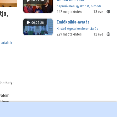
00:22:38
népművelési gyakorlat, ólmodi
riportsorozat
ja,
942 megtekintés
13 éve
Emléktábla-avatás
00:05:28
Kristóf Ágota konferencia és
emléktábla-avatás
229 megtekintés
12 éve
 adatok
bathely :
s
gyetem
lános