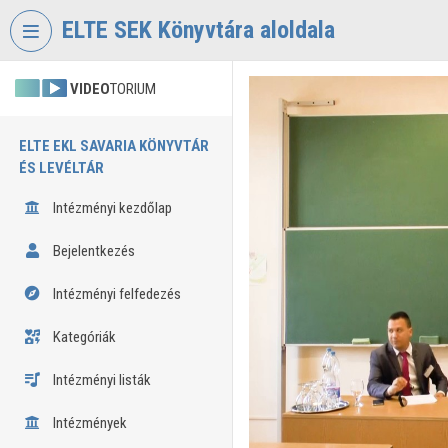
Fejléc kihagyása
Menü kihagyása
Tartalom kihagyása
ELTE SEK Könyvtára aloldala
VIDEO
TORIUM
ELTE EKL SAVARIA KÖNYVTÁR
ÉS LEVÉLTÁR
Intézményi kezdőlap
Bejelentkezés
Intézményi felfedezés
Kategóriák
Intézményi listák
Intézmények