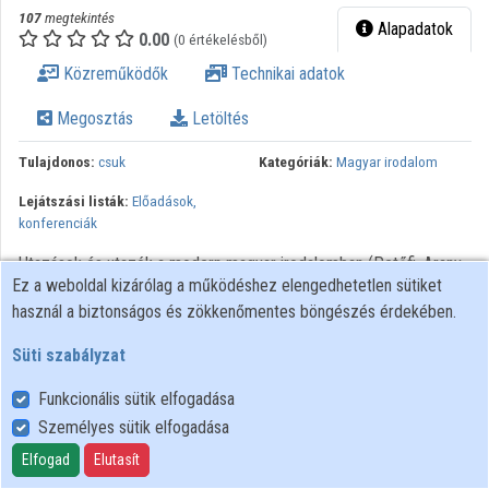
107
megtekintés
Intézményi listák
Alapadatok
0.00
(0 értékelésből)
Intézmények
Közreműködők
Technikai adatok
Közreműködők
Megosztás
Letöltés
Tulajdonos:
csuk
Kategóriák:
Magyar irodalom
Lejátszási listák:
Előadások,
konferenciák
Utazások és utazók a modern magyar irodalomban (Petőfi, Arany,
Ez a weboldal kizárólag a működéshez elengedhetetlen sütiket
Madách, Krúdy, Kosztolányi, Márai, Ottlik) / Fűzfa Balázs. -
használ a biztonságos és zökkenőmentes böngészés érdekében.
Szombathely : ELTE SEK, 2021 V. Országos Közlekedéstörténeti
Konferencia - Utazni jó! Fókuszban a személyszállítás Szervezők:
Süti szabályzat
Eötvös Loránd Tudományegyetem Savaria Egyetemi Központ ;
Eötvös Loránd Tudományegyetem Berzsenyi Dániel
Funkcionális sütik elfogadása
Pedagógusképző Központ Történelem Tanszék ;
Személyes sütik elfogadása
Közlekedéstudományi Egyesület Általános Tagozat
Elfogad
Elutasít
Közlekedéstörténeti Szakosztálya