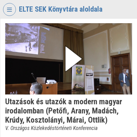
Fejléc kihagyása
Menü kihagyása
Tartalom kihagyása
ELTE SEK Könyvtára aloldala
VIDEO
TORIUM
ELTE
EKL
SAVARIA
KÖNYVTÁR
ÉS
LEVÉLTÁR
Intézményi kezdőlap
Utazások és utazók a modern magyar
Bejelentkezés
irodalomban (Petőfi, Arany, Madách,
Intézményi felfedezés
Krúdy, Kosztolányi, Márai, Ottlik)
V. Országos Közlekedéstörténeti Konferencia
Kategóriák