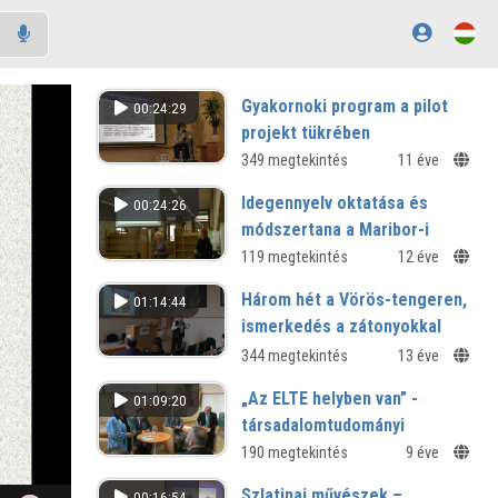
Gyakornoki program a pilot
00:24:29
projekt tükrében
Hazai és nemzetközi szakmai
349 megtekintés
11 éve
konferencia Szombathelyen
Idegennyelv oktatása és
00:24:26
módszertana a Maribor-i
egyetemen
119 megtekintés
12 éve
„IDEGENBEN OTTHON" - TÁMOP
Három hét a Vörös-tengeren,
01:14:44
4.1.2.D/12/1/KONV/2012/0006
ismerkedés a zátonyokkal
344 megtekintés
13 éve
„Az ELTE helyben van” -
01:09:20
társadalomtudományi
kerekasztal
190 megtekintés
9 éve
A közgazdászképzés megújulása
Szlatinai művészek –
00:16:54