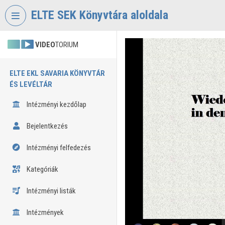
Fejléc kihagyása
Menü kihagyása
Tartalom kihagyása
ELTE SEK Könyvtára aloldala
VIDEO
TORIUM
ELTE EKL SAVARIA KÖNYVTÁR
ÉS LEVÉLTÁR
Intézményi kezdőlap
Bejelentkezés
Intézményi felfedezés
Kategóriák
Intézményi listák
Intézmények