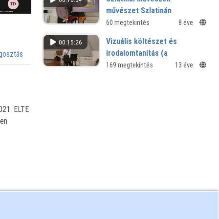
Szombathelyen
művészet Szlatinán
XVI. Bolyai iskolák találkozója -
60 megtekintés
8 éve
Gyakorló iskolák összművészeti
Vizuális költészet és
00:15:26
találkozója
irodalomtanítás (a
osztás
posztmodernben)
169 megtekintés
13 éve
Mentés másként? - III. IROM-
konferencia
021. ELTE
nen