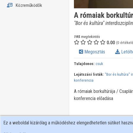
Közreműködők
A rómaiak borkultúr
"Bor és kultúra" interdiszcipli
195
megtekintés
0.00
(0 értékel
Megosztás
Letölt
Tulajdonos:
csuk
Lejátszási listák:
"Bor és kultúra" i
konferencia
A rómaiak borkultúrája / Csaplár
konferencia előadása
Ez a weboldal kizárólag a működéshez elengedhetetlen sütiket hasz