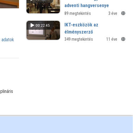
adventi hangversenye
89 megtekintés
3 éve
IKT-eszközök az
00:22:45
élményszerző
irodalomtanítás
349 megtekintés
11 éve
 adatok
gyakorlatában
Iskolai könyvtárosok IV. régiós
konferenciája
plináris