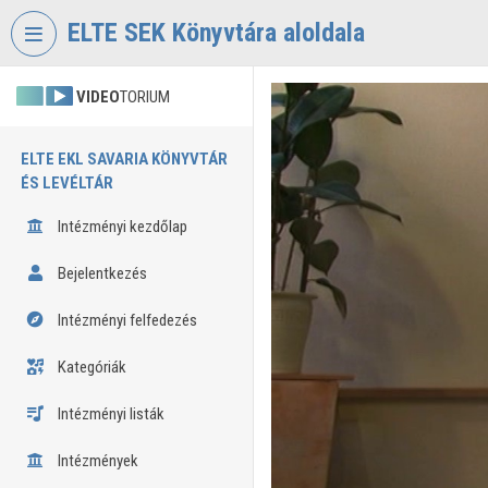
Fejléc kihagyása
Menü kihagyása
Tartalom kihagyása
ELTE SEK Könyvtára aloldala
VIDEO
TORIUM
ELTE EKL SAVARIA KÖNYVTÁR
ÉS LEVÉLTÁR
Intézményi kezdőlap
Bejelentkezés
Intézményi felfedezés
Kategóriák
Intézményi listák
Intézmények