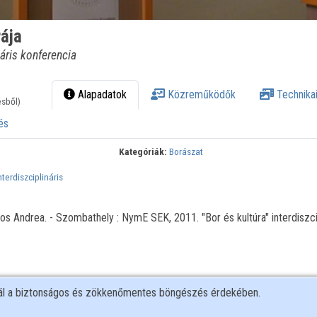
ája
náris konferencia
Alapadatok
Közreműködők
Technikai
ésből)
és
Kategóriák:
Borászat
nterdiszciplináris
os Andrea. - Szombathely : NymE SEK, 2011. "Bor és kultúra" interdiszci
nál a biztonságos és zökkenőmentes böngészés érdekében.