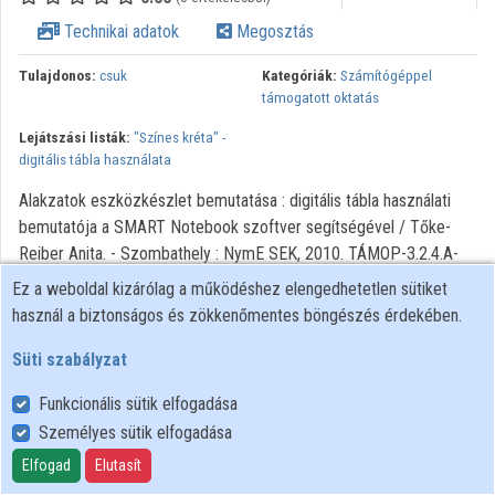
Intézményi listák
Technikai adatok
Megosztás
Intézmények
Tulajdonos:
csuk
Kategóriák:
Számítógéppel
támogatott oktatás
Közreműködők
Lejátszási listák:
"Színes kréta" -
digitális tábla használata
Alakzatok eszközkészlet bemutatása : digitális tábla használati
bemutatója a SMART Notebook szoftver segítségével / Tőke-
Reiber Anita. - Szombathely : NymE SEK, 2010. TÁMOP-3.2.4.A-
11/1-2012-0060 Tudásdepó-Expressz "A Színes krétától a
Ez a weboldal kizárólag a működéshez elengedhetetlen sütiket
digitális tábláig" alprojekt oktatóanyaga
használ a biztonságos és zökkenőmentes böngészés érdekében.
Süti szabályzat
Funkcionális sütik elfogadása
Személyes sütik elfogadása
Felhasználói szabályzat
Adatkezelési tájékoztató
Elfogad
Elutasít
Süti szabályzat