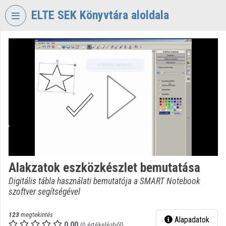
Fejléc kihagyása
Menü kihagyása
Tartalom kihagyása
ELTE SEK Könyvtára aloldala
VIDEO
TORIUM
ELTE
EKL
SAVARIA
KÖNYVTÁR
ÉS
LEVÉLTÁR
Intézményi kezdőlap
Alakzatok eszközkészlet bemutatása
Bejelentkezés
Digitális tábla használati bemutatója a SMART Notebook
szoftver segítségével
Intézményi felfedezés
Kategóriák
123
megtekintés
Alapadatok
0.00
(0 értékelésből)