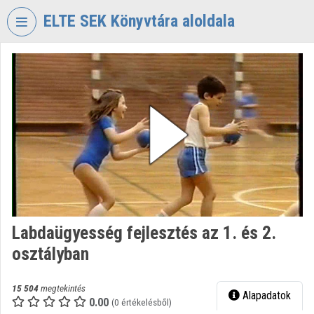
Fejléc kihagyása
Menü kihagyása
Tartalom kihagyása
ELTE SEK Könyvtára aloldala
VIDEO
TORIUM
ELTE
EKL
SAVARIA
KÖNYVTÁR
ÉS
LEVÉLTÁR
Intézményi kezdőlap
Labdaügyesség fejlesztés az 1. és 2.
Bejelentkezés
osztályban
Intézményi felfedezés
15 504
megtekintés
Alapadatok
Kategóriák
0.00
(0 értékelésből)