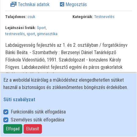
Technikai adatok
Megosztás
Intézményi listák
Tulajdonos:
csuk
Kategóriák:
Testnevelés
Intézmények
Lejátszási listák:
Sport,
Közreműködők
testnevelés
,
sport
,
gimnasztika
Labdaügyesség fejlesztés az 1. és 2. osztályban / forgatókönyv
Bánki Beáta. - Szombathely : Berzsenyi Dániel Tanárképző
Főiskola Videostúdió, 1991. Szakdolgozat - konzulens Károly
Frigyes. Labdakezelést fejlesztő egyéni és páros gyakorlatok
általános iskolások számára .
Ez a weboldal kizárólag a működéshez elengedhetetlen sütiket
használ a biztonságos és zökkenőmentes böngészés érdekében.
Süti szabályzat
Funkcionális sütik elfogadása
Személyes sütik elfogadása
Felhasználói szabályzat
Adatkezelési tájékoztató
Elfogad
Elutasít
Süti szabályzat