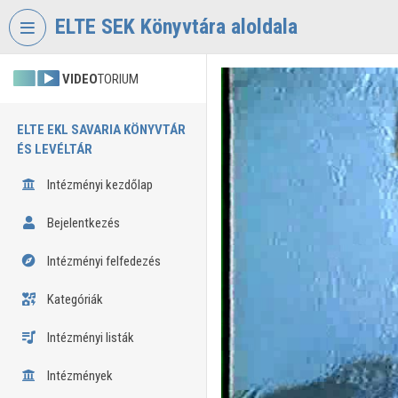
Fejléc kihagyása
Menü kihagyása
Tartalom kihagyása
ELTE SEK Könyvtára aloldala
VIDEO
TORIUM
ELTE EKL SAVARIA KÖNYVTÁR
ÉS LEVÉLTÁR
Intézményi kezdőlap
Bejelentkezés
Intézményi felfedezés
Kategóriák
Intézményi listák
Intézmények