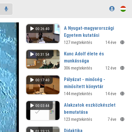
A Nyugat-magyarországi
00:26:40
Egyetem kutatási
tevékenysége, különös
127 megtekintés
14 éve
tekintettel a pályázatokra
Kunc Adolf élete és
00:31:54
NymE Savaria Egyetemi Központ
munkássága
Könyvtára TÁMOP projektzáró (2011)
Hallgatóink Tudományos
306 megtekintés
12 éve
Tevékenysége, 2013 - Kunc Adolf
Pályázat - minőség -
00:17:40
Természettudományi Szakkollégium
minősített könyvtár
NymE Savaria Egyetemi Központ
144 megtekintés
14 éve
Könyvtára TÁMOP projektzáró (2011)
Alakzatok eszközkészlet
00:03:44
bemutatása
Digitális tábla használati bemutatója
123 megtekintés
7 éve
a SMART Notebook szoftver
Didaktika
01:23:15
segítségével