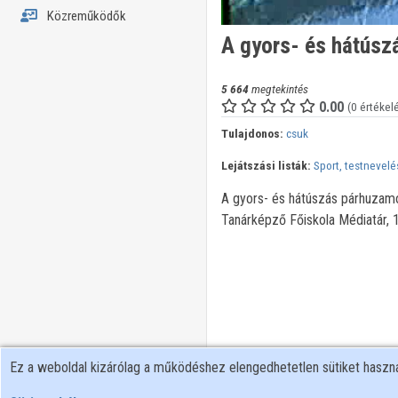
Közreműködők
A gyors- és hátúsz
5 664
megtekintés
0.00
(0 értékel
Tulajdonos:
csuk
Lejátszási listák:
Sport, testnevelé
A gyors- és hátúszás párhuzamo
Tanárképző Főiskola Médiatár, 
Ez a weboldal kizárólag a működéshez elengedhetetlen sütiket hasz