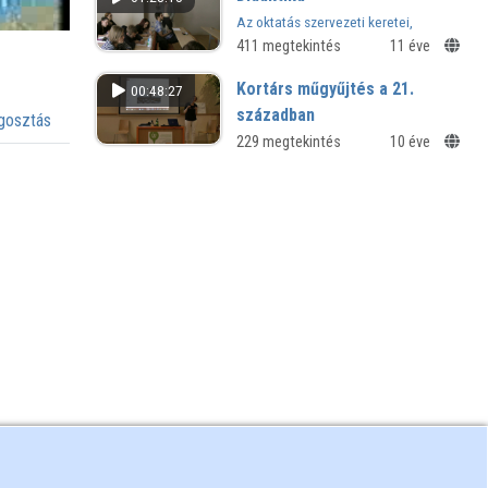
Az oktatás szervezeti keretei,
formája, szervezési módjai és
411 megtekintés
11 éve
munkaformái
Kortárs műgyűjtés a 21.
00:48:27
században
osztás
Kultúrjam(ming) workshop - NymE
229 megtekintés
10 éve
BDPK Művészeti Intézet