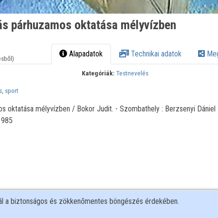
ás párhuzamos oktatása mélyvízben
Alapadatok
Technikai adatok
Meg
ésből)
Kategóriák:
Testnevelés
s
,
sport
s oktatása mélyvízben / Bokor Judit. - Szombathely : Berzsenyi Dániel
1985
nál a biztonságos és zökkenőmentes böngészés érdekében.