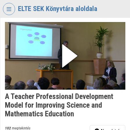
Fejléc kihagyása
Menü kihagyása
Tartalom kihagyása
ELTE SEK Könyvtára aloldala
VIDEO
TORIUM
ELTE
EKL
SAVARIA
KÖNYVTÁR
ÉS
LEVÉLTÁR
Intézményi kezdőlap
A Teacher Professional Development
Bejelentkezés
Model for Improving Science and
Intézményi felfedezés
Mathematics Education
Kategóriák
102
megtekintés