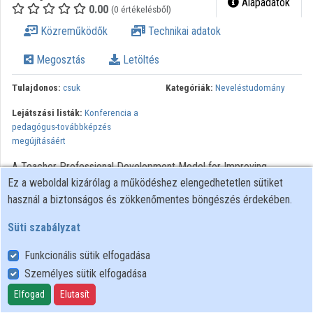
Alapadatok
0.00
(0 értékelésből)
Intézményi listák
Közreműködők
Technikai adatok
Intézmények
Megosztás
Letöltés
Közreműködők
Tulajdonos:
csuk
Kategóriák:
Neveléstudomány
Lejátszási listák:
Konferencia a
pedagógus-továbbképzés
megújításáért
A Teacher Professional Development Model for Improving
Ez a weboldal kizárólag a működéshez elengedhetetlen sütiket
Science and Mathematics Education / Matthias Stadler (a
használ a biztonságos és zökkenőmentes böngészés érdekében.
németországi program egyik koordinátora). - Nyugat-
magyarországi Egyetem Regionális Pedagógiai Szolgáltató és
Süti szabályzat
Kutató Központ. - Szombathely, 2011
Funkcionális sütik elfogadása
Személyes sütik elfogadása
Felhasználói szabályzat
Adatkezelési tájékoztató
Elfogad
Elutasít
Süti szabályzat