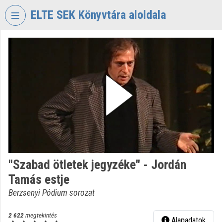
Fejléc kihagyása
Menü kihagyása
Tartalom kihagyása
ELTE SEK Könyvtára aloldala
VIDEO
TORIUM
ELTE
EKL
SAVARIA
KÖNYVTÁR
ÉS
LEVÉLTÁR
Intézményi kezdőlap
"Szabad ötletek jegyzéke" - Jordán
Bejelentkezés
Tamás estje
Intézményi felfedezés
Berzsenyi Pódium sorozat
Kategóriák
2 622
megtekintés
Alapadatok