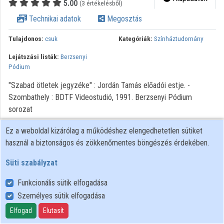
5.00
(3 értékelésből)
Intézményi listák
Technikai adatok
Megosztás
Intézmények
Tulajdonos:
csuk
Kategóriák:
Színháztudomány
Közreműködők
Lejátszási listák:
Berzsenyi
Pódium
"Szabad ötletek jegyzéke" : Jordán Tamás előadói estje. -
Szombathely : BDTF Videostudió, 1991. Berzsenyi Pódium
sorozat
Ez a weboldal kizárólag a működéshez elengedhetetlen sütiket
használ a biztonságos és zökkenőmentes böngészés érdekében.
Süti szabályzat
Funkcionális sütik elfogadása
Személyes sütik elfogadása
Felhasználói szabályzat
Adatkezelési tájékoztató
Elfogad
Elutasít
Süti szabályzat