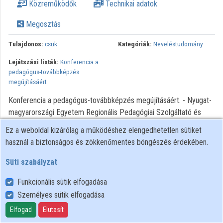
Közreműködők
Technikai adatok
Intézményi listák
Megosztás
Intézmények
Tulajdonos:
csuk
Kategóriák:
Neveléstudomány
Közreműködők
Lejátszási listák:
Konferencia a
pedagógus-továbbképzés
megújításáért
Konferencia a pedagógus-továbbképzés megújításáért. - Nyugat-
magyarországi Egyetem Regionális Pedagógiai Szolgáltató és
Kutató Központ. - Szombathely, 2011
Ez a weboldal kizárólag a működéshez elengedhetetlen sütiket
használ a biztonságos és zökkenőmentes böngészés érdekében.
Süti szabályzat
Funkcionális sütik elfogadása
Személyes sütik elfogadása
Felhasználói szabályzat
Adatkezelési tájékoztató
Elfogad
Elutasít
Süti szabályzat