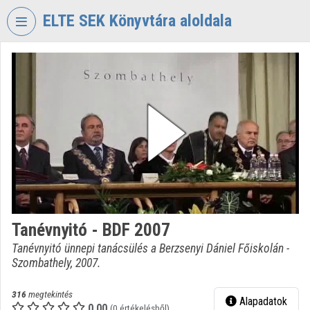
Fejléc kihagyása
Menü kihagyása
Tartalom kihagyása
ELTE SEK Könyvtára aloldala
VIDEO
TORIUM
ELTE
EKL
SAVARIA
KÖNYVTÁR
ÉS
LEVÉLTÁR
Intézményi kezdőlap
Tanévnyitó - BDF 2007
Bejelentkezés
Tanévnyitó ünnepi tanácsülés a Berzsenyi Dániel Főiskolán -
Szombathely, 2007.
Intézményi felfedezés
Kategóriák
316
megtekintés
Alapadatok
0.00
(0 értékelésből)