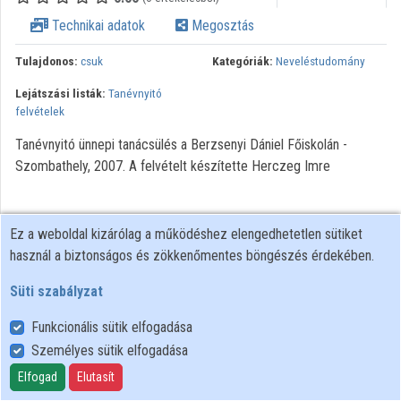
Intézményi listák
Technikai adatok
Megosztás
Intézmények
Tulajdonos:
csuk
Kategóriák:
Neveléstudomány
Lejátszási listák:
Tanévnyitó
Közreműködők
felvételek
Tanévnyitó ünnepi tanácsülés a Berzsenyi Dániel Főiskolán -
Szombathely, 2007. A felvételt készítette Herczeg Imre
Ez a weboldal kizárólag a működéshez elengedhetetlen sütiket
használ a biztonságos és zökkenőmentes böngészés érdekében.
Süti szabályzat
Funkcionális sütik elfogadása
Személyes sütik elfogadása
Felhasználói szabályzat
Adatkezelési tájékoztató
Elfogad
Elutasít
Süti szabályzat