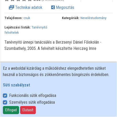
Intézményi listák
Technikai adatok
Megosztás
Intézmények
Tulajdonos:
csuk
Kategóriák:
Neveléstudomány
Lejátszási listák:
Tanévnyitó
Közreműködők
felvételek
Tanévnyitó ünnepi tanácsülés a Berzsenyi Dániel Főiskolán -
Szombathely, 2005. A felvételt készítette Herczeg Imre
Ez a weboldal kizárólag a működéshez elengedhetetlen sütiket
használ a biztonságos és zökkenőmentes böngészés érdekében.
Süti szabályzat
Funkcionális sütik elfogadása
Személyes sütik elfogadása
Felhasználói szabályzat
Adatkezelési tájékoztató
Elfogad
Elutasít
Süti szabályzat