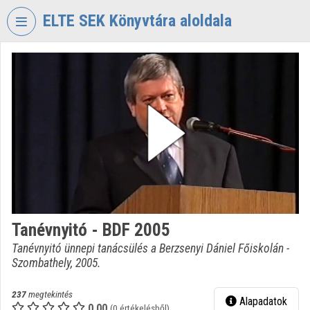
Fejléc kihagyása
Menü kihagyása
Tartalom kihagyása
ELTE SEK Könyvtára aloldala
VIDEO
TORIUM
ELTE
EKL
SAVARIA
KÖNYVTÁR
ÉS
LEVÉLTÁR
Intézményi kezdőlap
Tanévnyitó - BDF 2005
Bejelentkezés
Tanévnyitó ünnepi tanácsülés a Berzsenyi Dániel Főiskolán -
Szombathely, 2005.
Intézményi felfedezés
Kategóriák
237
megtekintés
Alapadatok
0.00
(0 értékelésből)