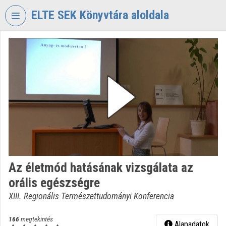
Fejléc kihagyása
Menü kihagyása
Tartalom kihagyása
ELTE SEK Könyvtára aloldala
VIDEO
TORIUM
ELTE
EKL
SAVARIA
KÖNYVTÁR
ÉS
LEVÉLTÁR
Intézményi kezdőlap
Az életmód hatásának vizsgálata az
Bejelentkezés
orális egészségre
Intézményi felfedezés
XIII. Regionális Természettudományi Konferencia
Kategóriák
166
megtekintés
Alapadatok