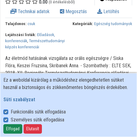
0.00
(0 értékelésből)
Intézményi listák
Technikai adatok
Megosztás
Letöltés
Intézmények
Tulajdonos:
csuk
Kategóriák:
Egészség tudományok
Közreműködők
Lejátszási listák:
Előadások,
konferenciák
,
Természettudományi
képzés konferenciái
Az életmód hatásának vizsgálata az orális egészségre / Siska
Flóra, Keszei Fruzsina, Skribanek Anna. - Szombathely : ELTE SEK,
2018. XII. Regionális Természettudományi Konferencia előadásai
Ez a weboldal kizárólag a működéshez elengedhetetlen sütiket
használ a biztonságos és zökkenőmentes böngészés érdekében.
Süti szabályzat
Funkcionális sütik elfogadása
Személyes sütik elfogadása
Felhasználói szabályzat
Adatkezelési tájékoztató
Elfogad
Elutasít
Süti szabályzat