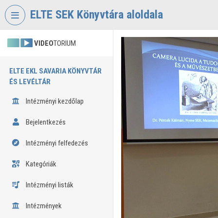
Fejléc kihagyása
Menü kihagyása
Tartalom kihagyása
ELTE SEK Könyvtára aloldala
VIDEO
TORIUM
ELTE EKL SAVARIA KÖNYVTÁR
ÉS LEVÉLTÁR
Intézményi kezdőlap
Bejelentkezés
Intézményi felfedezés
Kategóriák
Intézményi listák
Intézmények