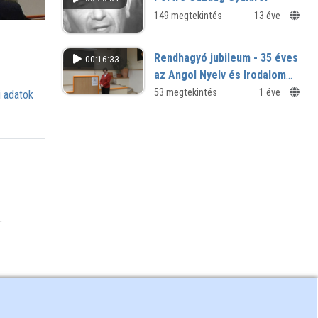
napjainkig
149 megtekintés
13 éve
Kutatások a COVID-19 pandémia
idején - tudományos ülés
Rendhagyó jubileum - 35 éves
00:16:33
az Angol Nyelv és Irodalom
Tanszék
53 megtekintés
1 éve
 adatok
.