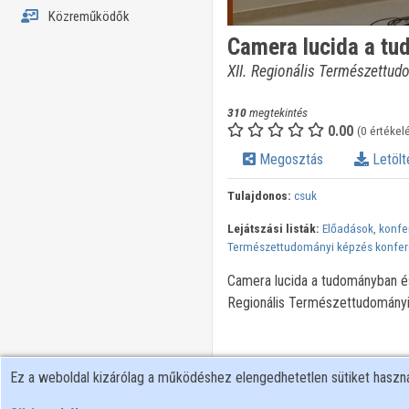
Közreműködők
Camera lucida a t
XII. Regionális Természettud
310
megtekintés
0.00
(0 értékel
Megosztás
Letölt
Tulajdonos:
csuk
Lejátszási listák:
Előadások, konfe
Természettudományi képzés konfer
Camera lucida a tudományban és
Regionális Természettudományi
Ez a weboldal kizárólag a működéshez elengedhetetlen sütiket hasz