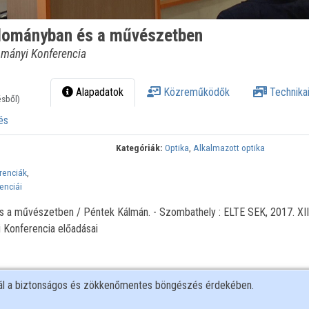
udományban és a művészetben
ományi Konferencia
Alapadatok
Közreműködők
Technikai
ésből)
és
Kategóriák:
Optika
,
Alkalmazott optika
renciák
,
enciái
 a művészetben / Péntek Kálmán. - Szombathely : ELTE SEK, 2017. XII
 Konferencia előadásai
nál a biztonságos és zökkenőmentes böngészés érdekében.