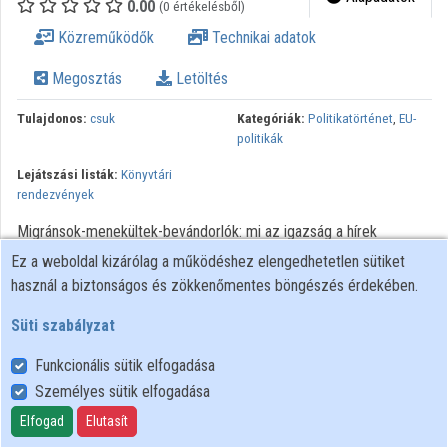
0.00
(0 értékelésből)
Intézményi listák
Közreműködők
Technikai adatok
Intézmények
Megosztás
Letöltés
Közreműködők
Tulajdonos:
csuk
Kategóriák:
Politikatörténet
,
EU-
politikák
Lejátszási listák:
Könyvtári
rendezvények
Migránsok-menekültek-bevándorlók: mi az igazság a hírek
mögött? / Székely Klára, Bognárné Lovász Katalin. - Szombathely
Ez a weboldal kizárólag a működéshez elengedhetetlen sütiket
: NymE SEK, 2016. Európa nap - 2016
használ a biztonságos és zökkenőmentes böngészés érdekében.
Süti szabályzat
Funkcionális sütik elfogadása
Személyes sütik elfogadása
Felhasználói szabályzat
Adatkezelési tájékoztató
Elfogad
Elutasít
Süti szabályzat