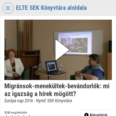
Fejléc kihagyása
Menü kihagyása
Tartalom kihagyása
ELTE SEK Könyvtára aloldala
VIDEO
TORIUM
ELTE
EKL
SAVARIA
KÖNYVTÁR
ÉS
LEVÉLTÁR
Intézményi kezdőlap
Migránsok-menekültek-bevándorlók: mi
Bejelentkezés
az igazság a hírek mögött?
Intézményi felfedezés
Európa nap 2016 - NymE SEK Könyvtára
Kategóriák
318
megtekintés
Alapadatok