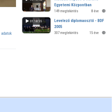
VIII. Regionális Természettudományi
Egyetemi Központban
Konferencia
„Egy emberöltő” - Technika szakos
149 megtekintés
8 éve
tanárképzés Szombathely
Levelező diplomaosztó - BDF
01:18:55
konferencia
2005
Levelező diplomaosztó ünnepi
307 megtekintés
15 éve
 adatok
tanácsülés a Berzsenyi Dániel
Főiskolán - Szombathely, 2005