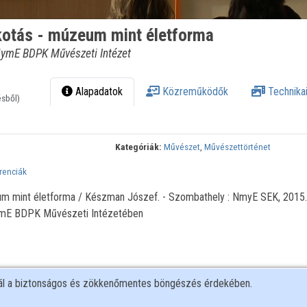
lkotás - múzeum mint életforma
NymE BDPK Művészeti Intézet
Alapadatok
Közreműködők
Technikai
ésből)
Kategóriák:
Művészet
,
Művészettörténet
renciák
eum mint életforma / Készman Jószef. - Szombathely : NmyE SEK, 2015.
ymE BDPK Művészeti Intézetében
nál a biztonságos és zökkenőmentes böngészés érdekében.