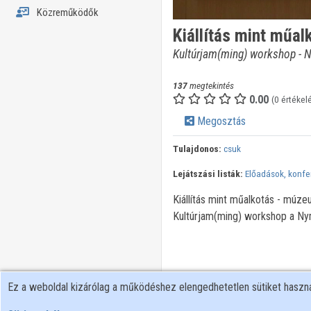
Közreműködők
Kiállítás mint műa
Kultúrjam(ming) workshop - 
137
megtekintés
0.00
(0 értékel
Megosztás
Tulajdonos:
csuk
Lejátszási listák:
Előadások, konfe
Kiállítás mint műalkotás - múz
Kultúrjam(ming) workshop a N
Ez a weboldal kizárólag a működéshez elengedhetetlen sütiket hasz