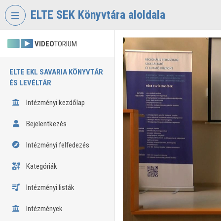
Fejléc kihagyása
Menü kihagyása
Tartalom kihagyása
ELTE SEK Könyvtára aloldala
VIDEO
TORIUM
ELTE EKL SAVARIA KÖNYVTÁR
ÉS LEVÉLTÁR
Intézményi kezdőlap
Bejelentkezés
Intézményi felfedezés
Kategóriák
Intézményi listák
Intézmények