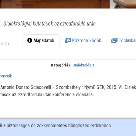
 - Dialektológiai kutatások az ezredforduló után
Alapadatok
Közreműködők
Technikai
ésből)
Kategóriák:
Dialektológia
renciák
, Antonio Donato Sciacovelli. - Szombathely : NymE SEK, 2015. VI. Dialek
atások az ezredforduló után konferencia előadásai
nál a biztonságos és zökkenőmentes böngészés érdekében.