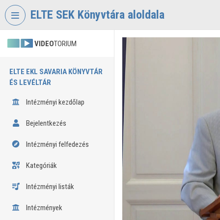
Fejléc kihagyása
Menü kihagyása
Tartalom kihagyása
ELTE SEK Könyvtára aloldala
VIDEO
TORIUM
ELTE EKL SAVARIA KÖNYVTÁR
ÉS LEVÉLTÁR
Intézményi kezdőlap
Bejelentkezés
Intézményi felfedezés
Kategóriák
Intézményi listák
Intézmények