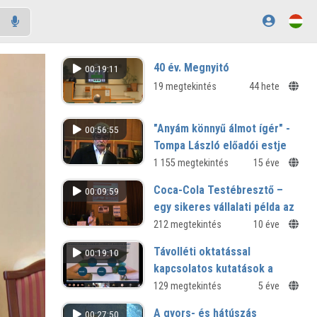
40 év. Megnyitó
00:19:11
19 megtekintés
44 hete
"Anyám könnyű álmot ígér" -
00:56:55
Tompa László előadói estje
Berzsenyi Pódium sorozat
1 155 megtekintés
15 éve
Coca-Cola Testébresztő –
00:09:59
egy sikeres vállalati példa az
aktív életmód ösztönzésére
212 megtekintés
10 éve
XIII. Országos Sporttudományi
Távolléti oktatással
00:19:10
Kongresszus - Szombathely
kapcsolatos kutatások a
távolléti oktatás idején
129 megtekintés
5 éve
Kutatások a COVID-19 pandémia
A gyors- és hátúszás
00:27:50