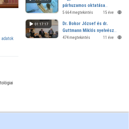
idején - tudományos ülés
párhuzamos oktatása
mélyvízben
5 664 megtekintés
15 éve
Dr. Bokor József és dr.
01:17:17
Guttmann Miklós nyelvész
tanárok köszöntője
474 megtekintés
11 éve
 adatok
tológiai