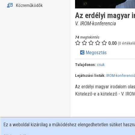
Közreműködők
Az erdélyi magyar i
V. IROM-konferencia
74
megtekintés
0.00
(0 értékel
Megosztás
Tulajdonos:
csuk
Lejátszási listák:
IROM-konferenci
Az erdélyi magyar irodalom ola
Kötelező-e a kötelező - V. IRO
Ez a weboldal kizárólag a működéshez elengedhetetlen sütiket hasz