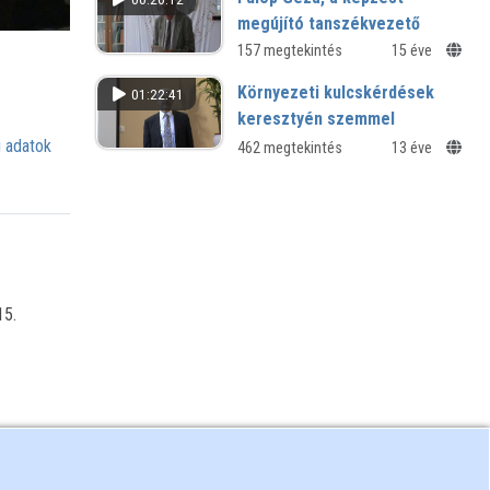
megújító tanszékvezető
MKE 40. vándorgyűlés - 2008
157 megtekintés
15 éve
Környezeti kulcskérdések
01:22:41
keresztyén szemmel
 adatok
462 megtekintés
13 éve
15.