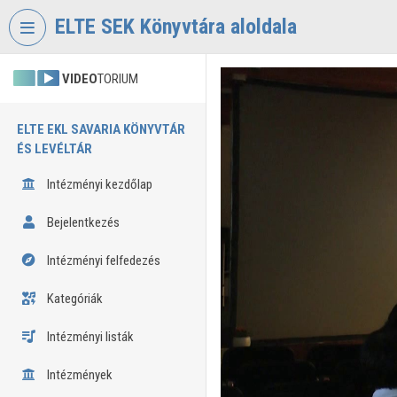
Fejléc kihagyása
Menü kihagyása
Tartalom kihagyása
ELTE SEK Könyvtára aloldala
VIDEO
TORIUM
ELTE EKL SAVARIA KÖNYVTÁR
ÉS LEVÉLTÁR
Intézményi kezdőlap
Bejelentkezés
Intézményi felfedezés
Kategóriák
Intézményi listák
Intézmények