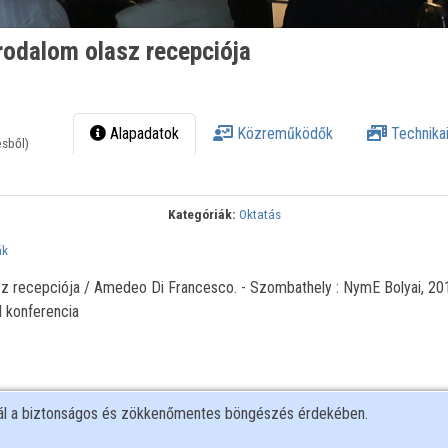
rodalom olasz recepciója
Alapadatok
Közreműködők
Technikai
ésből)
Kategóriák:
Oktatás
ák
sz recepciója / Amedeo Di Francesco. - Szombathely : NymE Bolyai, 20
M konferencia
nál a biztonságos és zökkenőmentes böngészés érdekében.