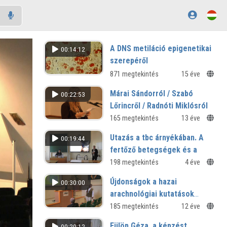
A DNS metiláció epigenetikai
00:14:12
szerepéről
871 megtekintés
15 éve
Márai Sándorról / Szabó
00:22:53
Lőrincről / Radnóti Miklósról
Mentés másként? - III. IROM-
165 megtekintés
13 éve
konferencia
Utazás a tbc árnyékában. A
00:19:44
fertőző betegségek és a
vasúti közlekedés a 19.
198 megtekintés
4 éve
század végétől a 2.
Újdonságok a hazai
00:30:00
világháború befejezéséig
arachnológiai kutatások
V. Országos Közlekedéstörténeti
területéről – gazdagodik a
185 megtekintés
12 éve
Konferencia
faunánk?
Fülöp Géza, a képzést
00:20:12