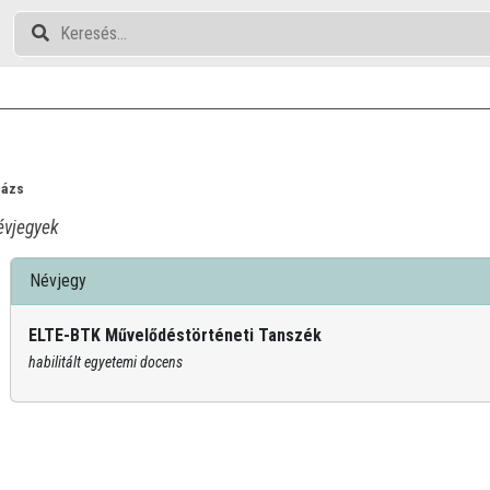
s
lázs
vjegyek
Névjegy
ELTE-BTK Művelődéstörténeti Tanszék
habilitált egyetemi docens