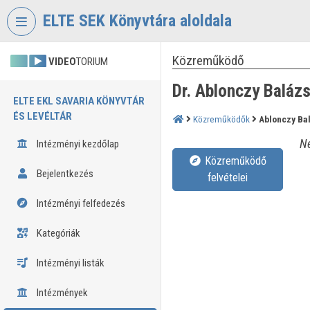
Fejléc kihagyása
Menü kihagyása
Tartalom kihagyása
ELTE SEK Könyvtára aloldala
Közreműködő
VIDEO
TORIUM
Dr. Ablonczy Baláz
ELTE EKL SAVARIA KÖNYVTÁR
ÉS LEVÉLTÁR
Közreműködők
Ablonczy Ba
Né
Intézményi kezdőlap
Közreműködő
Bejelentkezés
felvételei
Intézményi felfedezés
Kategóriák
Intézményi listák
Intézmények