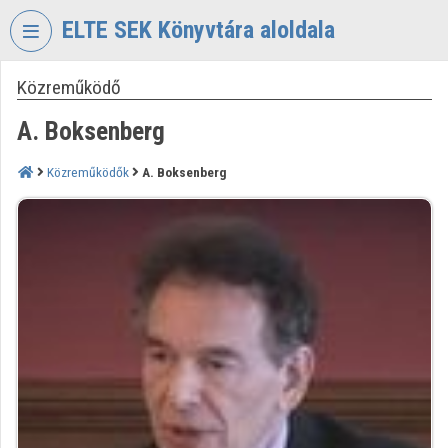
Fejléc kihagyása
Menü kihagyása
Tartalom kihagyása
ELTE SEK Könyvtára aloldala
Közreműködő
VIDEO
TORIUM
A. Boksenberg
ELTE
EKL
Közreműködők
A. Boksenberg
SAVARIA
KÖNYVTÁR
ÉS
LEVÉLTÁR
Intézményi kezdőlap
Bejelentkezés
Intézményi felfedezés
Kategóriák