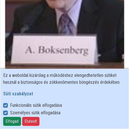
Intézményi listák
Intézmények
Közreműködők
Ez a weboldal kizárólag a működéshez elengedhetetlen sütiket
Közreműködő felvételei
használ a biztonságos és zökkenőmentes böngészés érdekében.
Süti szabályzat
Névjegyek
Funkcionális sütik elfogadása
Névjegy
Személyes sütik elfogadása
Elfogad
Elutasít
United Kingdom National Commission for UNESCO