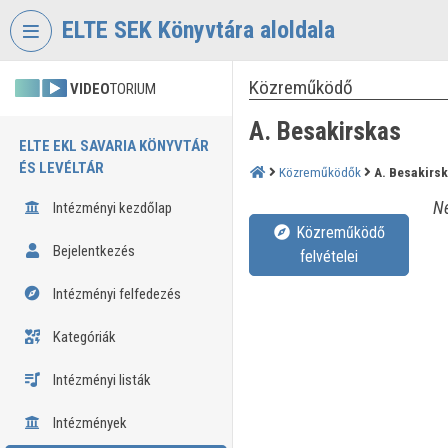
Fejléc kihagyása
Menü kihagyása
Tartalom kihagyása
ELTE SEK Könyvtára aloldala
Közreműködő
VIDEO
TORIUM
A. Besakirskas
ELTE EKL SAVARIA KÖNYVTÁR
ÉS LEVÉLTÁR
Közreműködők
A. Besakirs
Né
Intézményi kezdőlap
Közreműködő
Bejelentkezés
felvételei
Intézményi felfedezés
Kategóriák
Intézményi listák
Intézmények